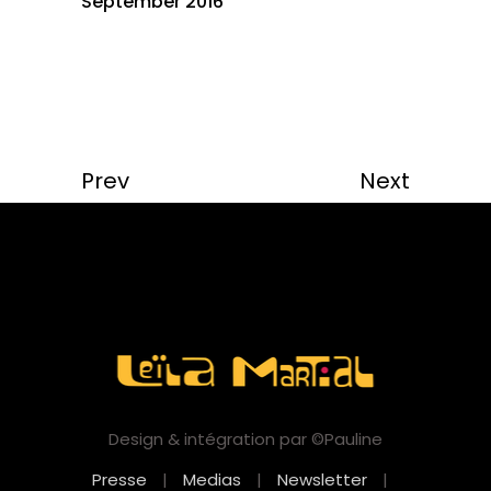
September 2016
Prev
Next
Design & intégration par ©Pauline
Presse
|
Medias
|
Newsletter
|