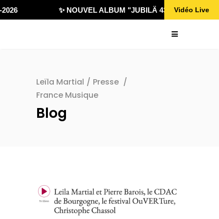
2026
✨ NOUVEL ALBUM "JUBILÄ 432" DISPONIBLE 
Vidéo Live
Leïla Martial
/
Presse
/
France Musique
Blog