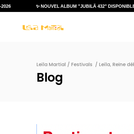
6
✨ NOUVEL ALBUM "JUBILÄ 432" DISPONIBLE !
Leïla Martial
/
Festivals
/
Leïla, Reine d
Blog