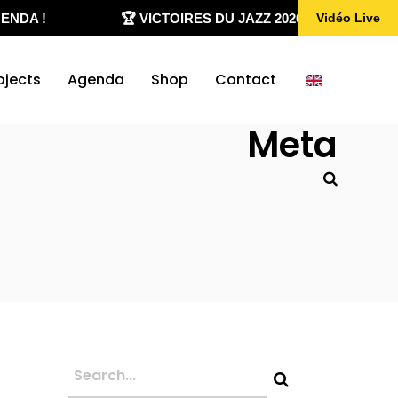
A !
🏆 VICTOIRES DU JAZZ 2020-2026
✨ 
Vidéo Live
ojects
Agenda
Shop
Contact
Meta