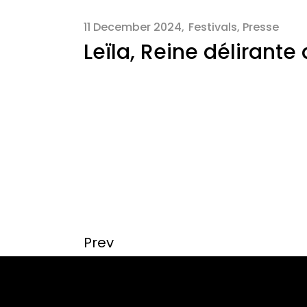
11 December 2024
Festivals
,
Presse
Leïla, Reine délirant
Prev