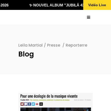
2026
✨ NOUVEL ALBUM "JUBILÄ 432" DISPONIBLE 
Vidéo Live
Leïla Martial
/
Presse
/
Reporterre
Blog