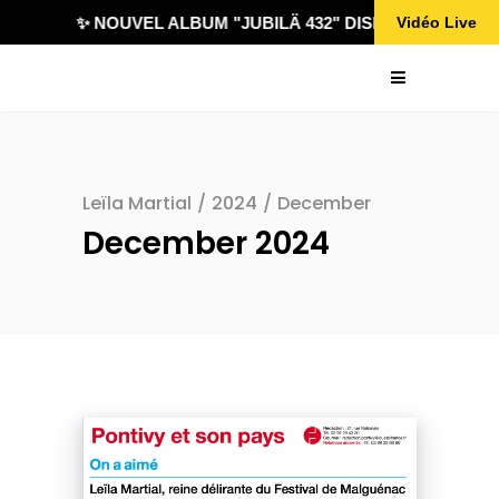
✨ NOUVEL ALBUM "JUBILÄ 432" DISPONIBLE !
Vidéo Live
Leïla Martial
/
2024
/
December
December 2024