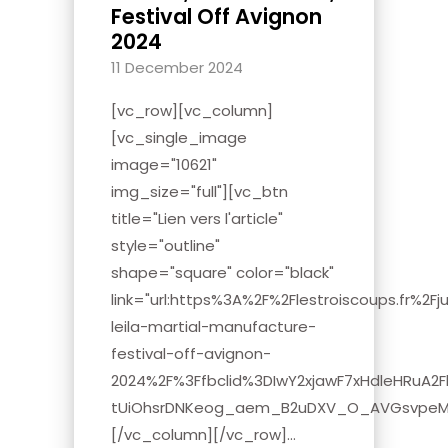
Festival Off Avignon
2024
11 December 2024
[vc_row][vc_column]
[vc_single_image
image="10621"
img_size="full"][vc_btn
title="Lien vers l'article"
style="outline"
shape="square" color="black"
link="url:https%3A%2F%2Flestroiscoups.fr%2Fju
leila-martial-manufacture-
festival-off-avignon-
2024%2F%3Ffbclid%3DIwY2xjawF7xHdleHRuA2
tUiOhsrDNKeog_aem_B2uDXV_O_AVGsvpeM4
[/vc_column][/vc_row]...