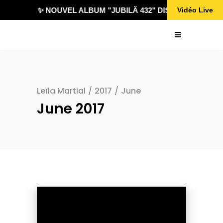
✨ NOUVEL ALBUM "JUBILÄ 432" DISPONIBLE !
Vidéo Live
Leïla Martial
/
2017
/
June
June 2017