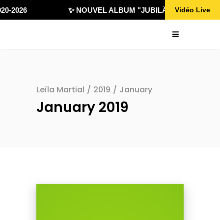
0-2026
✨ NOUVEL ALBUM "JUBILÄ 432" DISPONIBL
Vidéo Live
Leïla Martial
/
2019
/
January
January 2019