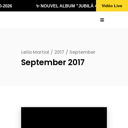
-2026
✨ NOUVEL ALBUM "JUBILÄ 432" DISPONIBLE
Vidéo Live
Leïla Martial
/
2017
/
September
September 2017