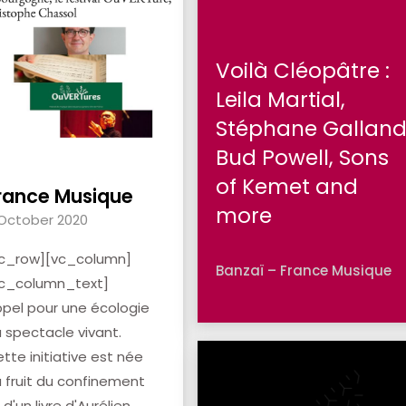
Voilà Cléopâtre :
Leila Martial,
Stéphane Galland
Bud Powell, Sons
of Kemet and
rance Musique
more
October 2020
vc_row][vc_column]
Banzaï – France Musique
vc_column_text]
pel pour une écologie
 spectacle vivant.
tte initiative est née
 fruit du confinement
 d'un livre d'Aurélien