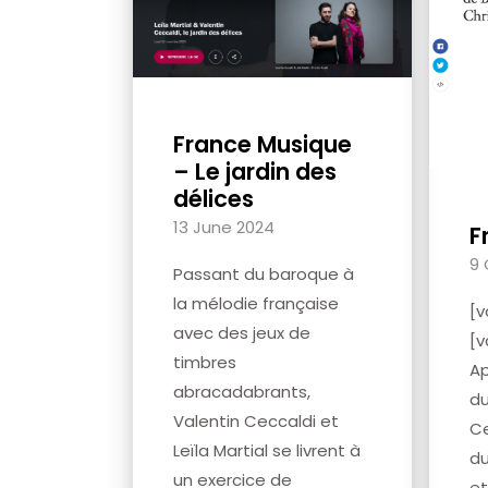
France Musique
– Le jardin des
délices
13 June 2024
F
9 
Passant du baroque à
la mélodie française
[
avec des jeux de
[
timbres
Ap
abracadabrants,
du
Valentin Ceccaldi et
Ce
Leïla Martial se livrent à
du
un exercice de
et