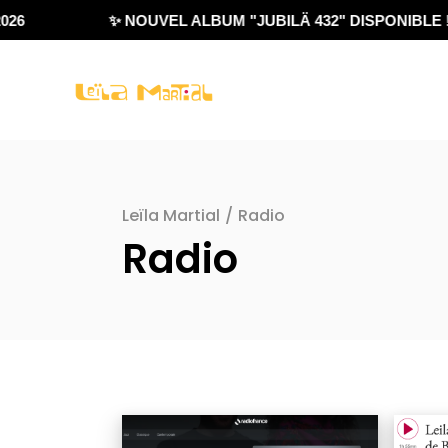
6
✨ NOUVEL ALBUM "JUBILÄ 432" DISPONIBLE !
Leïla Martial
/
Radio
Radio