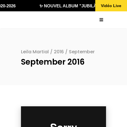
20-2026
✨ NOUVEL ALBUM "JUBILÄ 432" DISPONIB
Vidéo Live
Leïla Martial
/
2016
/
September
September 2016