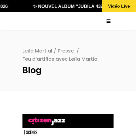
26
✨ NOUVEL ALBUM "JUBILÄ 432" DISPONIBLE !
Vidéo Live
Leïla Martial
/
Presse
/
Feu d’artifice avec Leïla Martial
Blog