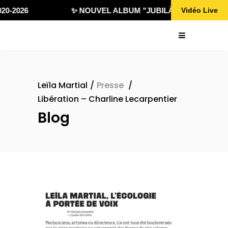
0-2026
✨ NOUVEL ALBUM "JUBILÄ 432" DISPONIB
Vidéo Live
Leïla Martial
/
Presse
/
Libération – Charline Lecarpentier
Blog