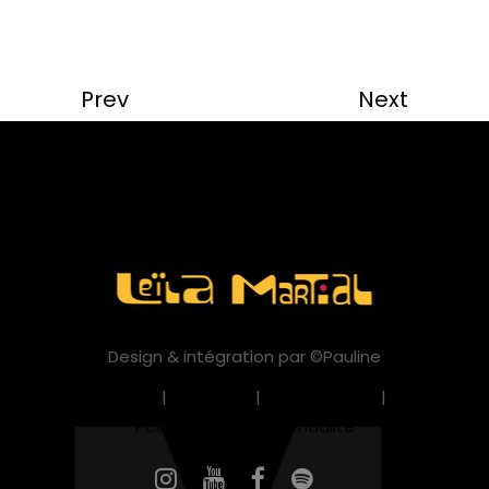
Prev
Next
Design & intégration par ©Pauline
Presse
|
Medias
|
Newsletter
|
Politique de confidentialité