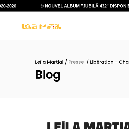
-2026
✨ NOUVEL ALBUM "JUBILÄ 432" DISPONIBLE
Leïla Martial
/
Presse
/
Libération – Cha
Blog