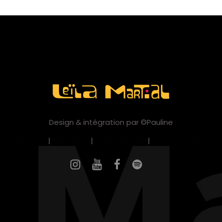
Design & intégration par ©Pauline
Presse
|
Medias
|
Newsletter
|
Privacy Policy