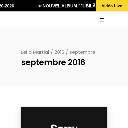
0-2026
✨ NOUVEL ALBUM "JUBILÄ 432" DISPONIBL
Vidéo Live
Leïla Martial
/
2016
/
septembre
septembre 2016