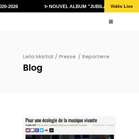
20-2026
✨ NOUVEL ALBUM "JUBILÄ 432" DISPONIB
Vidéo Live
Leïla Martial
/
Presse
/
Reporterre
Blog