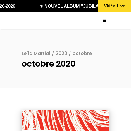
0-2026
✨ NOUVEL ALBUM "JUBILÄ 432" DISPONIBL
Vidéo Live
Leïla Martial
/
2020
/
octobre
octobre 2020