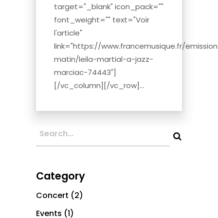
target="_blank" icon_pack=""
font_weight="" text="Voir
l'article"
link="https://www.francemusique.fr/emissio
matin/leila-martial-a-jazz-
marciac-74443"]
[/vc_column][/vc_row]...
Category
Concert
(2)
Events
(1)