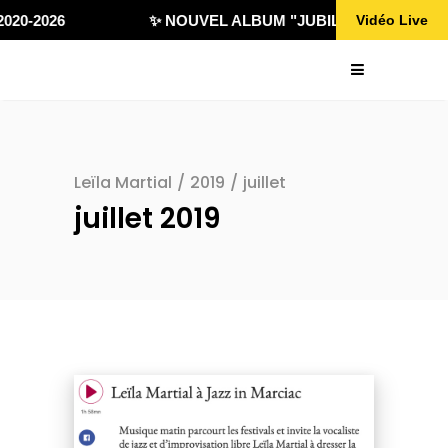
020-2026
✨ NOUVEL ALBUM "JUBILÄ 432" DISPONI
Vidéo Live
Leïla Martial
/
2019
/
juillet
juillet 2019