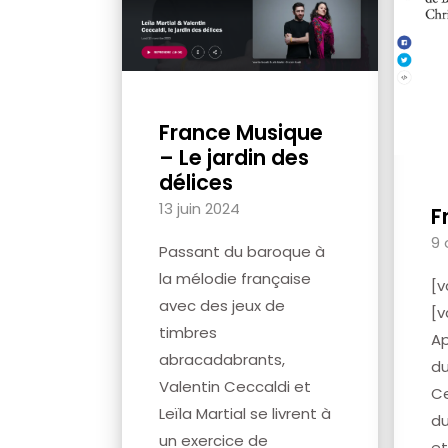
France Musique
– Le jardin des
délices
13 juin 2024
F
9 
Passant du baroque à
la mélodie française
[
avec des jeux de
[
timbres
Ap
abracadabrants,
du
Valentin Ceccaldi et
Ce
Leïla Martial se livrent à
du
un exercice de
et