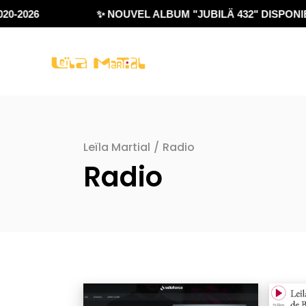
0-2026
✨ NOUVEL ALBUM "JUBILÄ 432" DISPONIBL
Leïla Martial
/
Radio
Radio