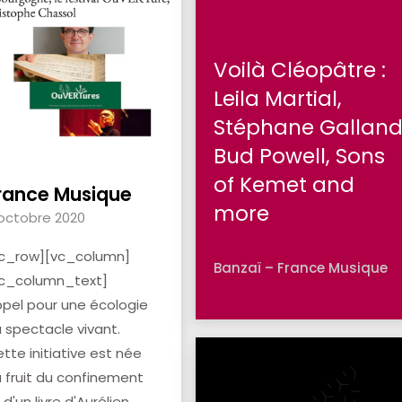
Voilà Cléopâtre :
Leila Martial,
Stéphane Galland
Bud Powell, Sons
of Kemet and
rance Musique
more
octobre 2020
vc_row][vc_column]
Banzaï – France Musique
vc_column_text]
pel pour une écologie
 spectacle vivant.
tte initiative est née
 fruit du confinement
 d'un livre d'Aurélien