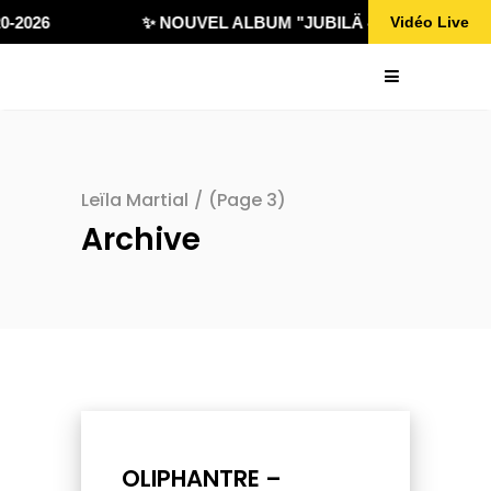
-2026
✨ NOUVEL ALBUM "JUBILÄ 432" DISPONIBLE
Vidéo Live
Leïla Martial
/
(Page 3)
Archive
OLIPHANTRE –