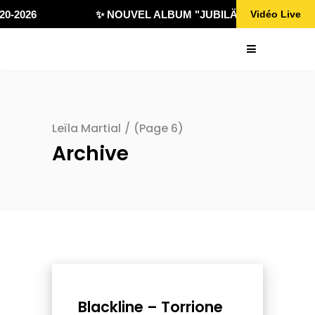
0-2026
✨ NOUVEL ALBUM "JUBILÄ 432" DISPONIBL
Vidéo Live
Leïla Martial
/
(Page 6)
Archive
Blackline – Torrione