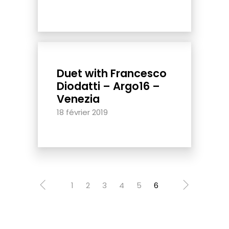
Duet with Francesco
Diodatti – Argo16 –
Venezia
18 février 2019
1
2
3
4
5
6