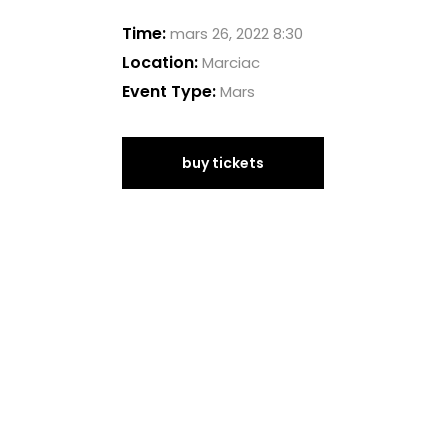
Time:
mars 26, 2022 8:30
Location:
Marciac
Event Type:
Mars
buy tickets