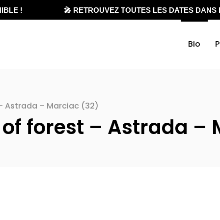
BLE !
🎤 RETROUVEZ TOUTES LES DATES DANS L
Bio
P
 – Astrada – Marciac (32)
 of forest – Astrada –