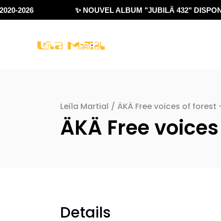
020-2026
✨ NOUVEL ALBUM "JUBILÄ 432" DISPONI
Leïla Martial
/
ÄKÄ Free voices of forest
ÄKÄ Free voices
Details