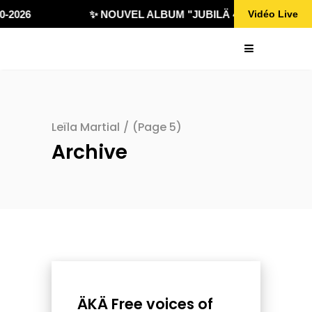
-2026
✨ NOUVEL ALBUM "JUBILÄ 432" DISPONIBLE
Vidéo Live
Leïla Martial
/
(Page 5)
Archive
ÄKÄ Free voices of