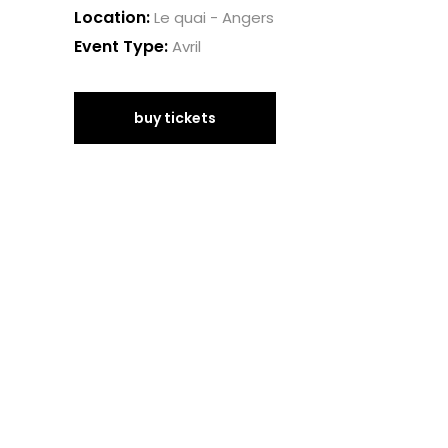
Location:
Le quai - Angers
Event Type:
Avril
buy tickets