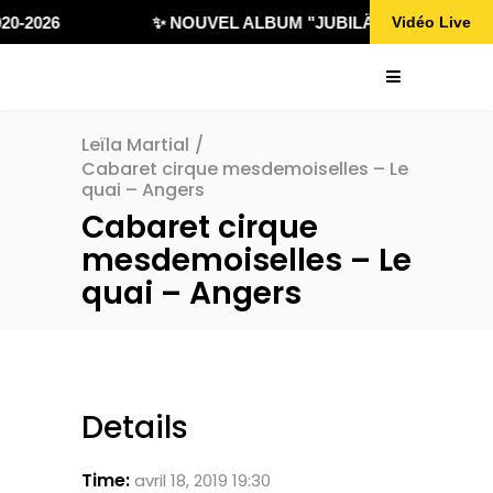
20-2026
✨ NOUVEL ALBUM "JUBILÄ 432" DISPONIB
Vidéo Live
Leïla Martial
/
Cabaret cirque mesdemoiselles – Le
quai – Angers
Cabaret cirque
mesdemoiselles – Le
quai – Angers
Details
Time:
avril 18, 2019 19:30