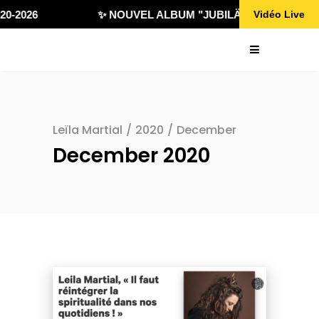
0-2026
✨ NOUVEL ALBUM "JUBILÄ 432" DISPONIBL
Vidéo Live
Leïla Martial
/
2020
/
December
December 2020