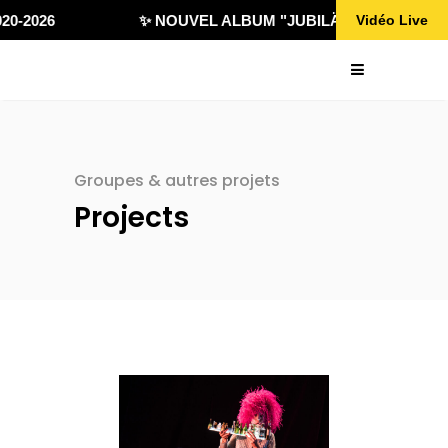
0-2026
✨ NOUVEL ALBUM "JUBILÄ 432" DISPONIBL
Vidéo Live
Groupes & autres projets
Projects