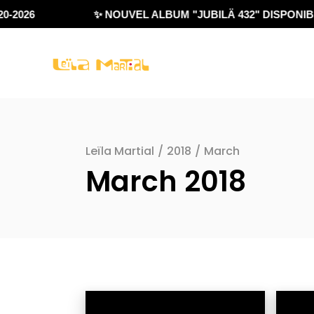
2026
✨ NOUVEL ALBUM "JUBILÄ 432" DISPONIBLE
Leïla Martial
/
2018
/
March
March 2018