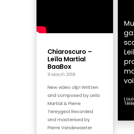
Mu
gaz
sca
Chiaroscuro –
Leï
Leïla Martial
pr
BaaBox
mo
9 March 2018
voix
New video clip! Written
and composed by Leïla
Loui
Martial & Pierre
Tél
Tereygeol Recorded
and masterised by
Pierre Vandewaeter