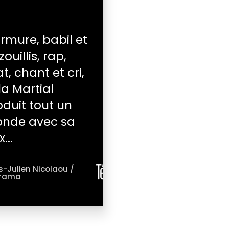
rmure, babil et
ouillis, rap,
t, chant et cri,
la Martial
oduit tout un
nde avec sa
...
s-Julien Nicolaou /
érama