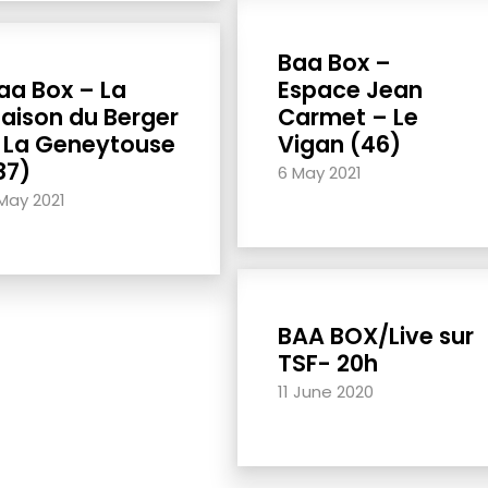
Baa Box –
aa Box – La
Espace Jean
aison du Berger
Carmet – Le
 La Geneytouse
Vigan (46)
87)
6 May 2021
May 2021
BAA BOX/Live sur
TSF- 20h
11 June 2020