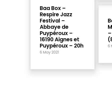
Baa Box –
Respire Jazz
Festival –
B
Abbaye de
M
Puypéroux –
–
16190 Aignes et
(
Puypéroux – 20h
6 
6 May 2021