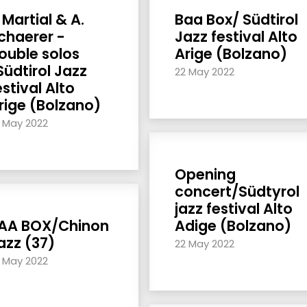
. Martial & A.
Baa Box/ Südtirol
chaerer -
Jazz festival Alto
ouble solos
Arige (Bolzano)
Südtirol Jazz
22 May 2022
estival Alto
rige (Bolzano)
 May 2022
Opening
concert/Südtyrol
jazz festival Alto
AA BOX/Chinon
Adige (Bolzano)
azz (37)
22 May 2022
 May 2022