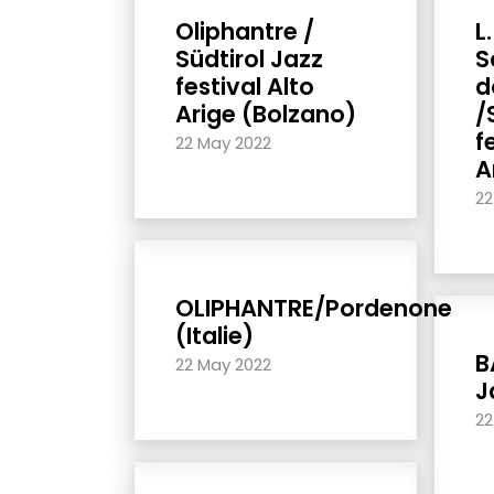
Oliphantre /
L
Südtirol Jazz
S
festival Alto
d
Arige (Bolzano)
/
f
22 May 2022
A
22
OLIPHANTRE/Pordenone
(Italie)
B
22 May 2022
J
22