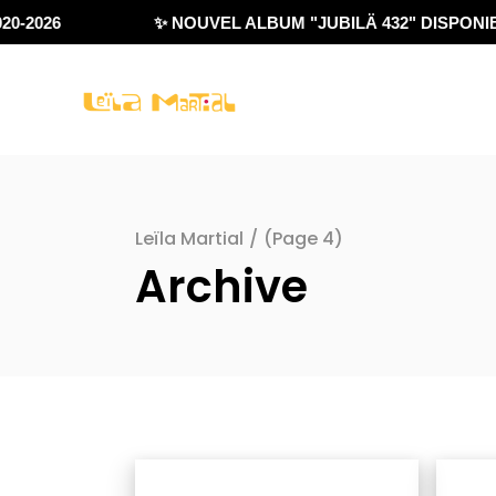
-2026
✨ NOUVEL ALBUM "JUBILÄ 432" DISPONIBLE
Leïla Martial
/
(Page 4)
Archive