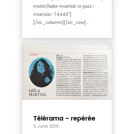
matin/leila-martial-a-jazz-
marciac-74443"]
[/vc_column][/vc_row]...
Télérama – repérée
5 June 2019