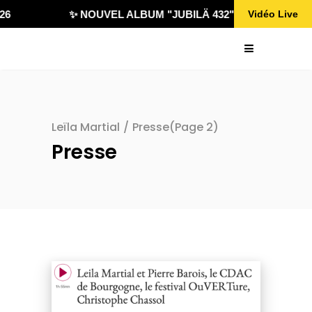
✨ NOUVEL ALBUM "JUBILÄ 432" DISPONIBLE !
Vidéo Live
Leïla Martial
/
Presse
(Page 2)
Presse