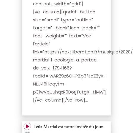
content_width="grid"]
[vc_column][qodef_button
size="small" type="outline"
target="_blank" icon_pack=""
font_weight="" text="Voir
l'article"
link="https://next.liberation.fr/musique/2020/
martial-l-ecologie-a-portee-
de-voix_1794166?
fbclid=IwAR29z6OHPZp3fJcZ2yX-
NLU46Heqytm-
p31wVbUuhqxR9BorjTutgX_t1Mw"]
[/vc_column][/vc_row]...