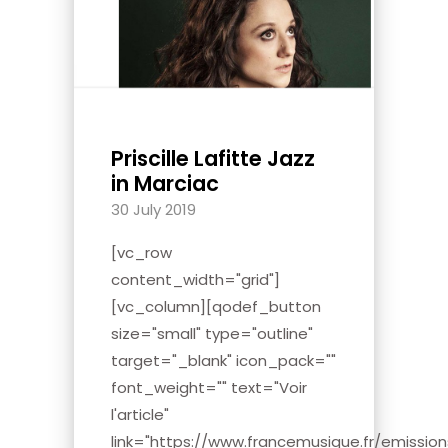
Priscille Lafitte Jazz
in Marciac
30 July 2019
[vc_row
content_width="grid"]
[vc_column][qodef_button
size="small" type="outline"
target="_blank" icon_pack=""
font_weight="" text="Voir
l'article"
link="https://www.francemusique.fr/emissio