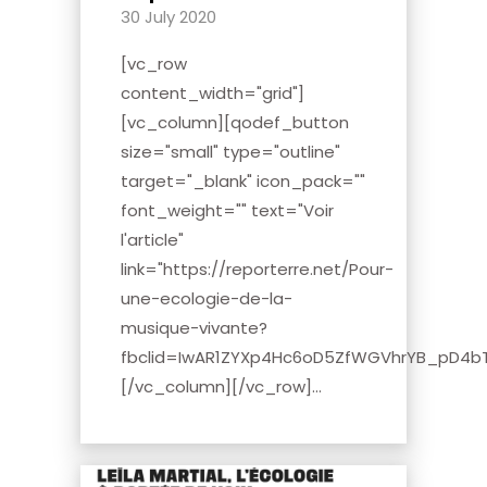
30 July 2020
[vc_row
content_width="grid"]
[vc_column][qodef_button
size="small" type="outline"
target="_blank" icon_pack=""
font_weight="" text="Voir
l'article"
link="https://reporterre.net/Pour-
une-ecologie-de-la-
musique-vivante?
fbclid=IwAR1ZYXp4Hc6oD5ZfWGVhrYB_pD4b
[/vc_column][/vc_row]...