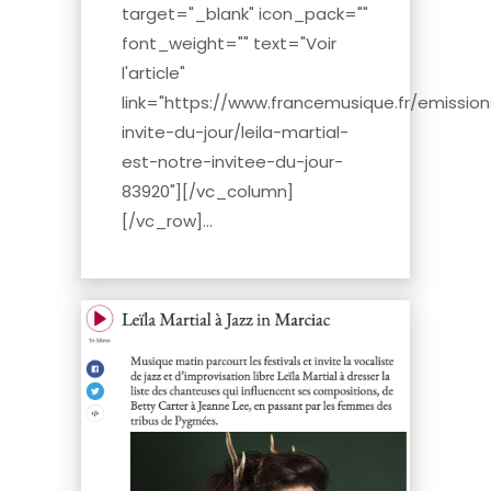
target="_blank" icon_pack=""
font_weight="" text="Voir
l'article"
link="https://www.francemusique.fr/emission
invite-du-jour/leila-martial-
est-notre-invitee-du-jour-
83920"][/vc_column]
[/vc_row]...