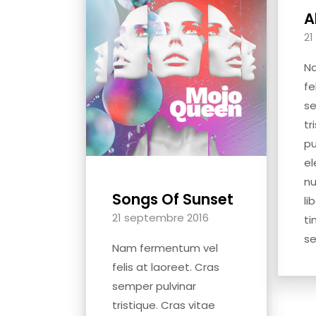
A
21
N
fe
se
tr
pu
el
nu
Songs Of Sunset
li
21 septembre 2016
ti
se
Nam fermentum vel
felis at laoreet. Cras
semper pulvinar
tristique. Cras vitae