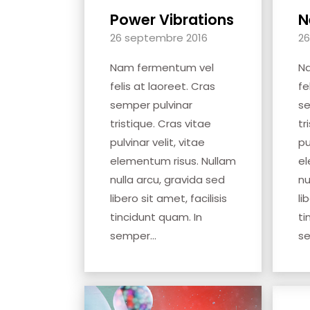
Power Vibrations
N
26 septembre 2016
26
Nam fermentum vel
N
felis at laoreet. Cras
fe
semper pulvinar
se
tristique. Cras vitae
tr
pulvinar velit, vitae
pu
elementum risus. Nullam
el
nulla arcu, gravida sed
nu
libero sit amet, facilisis
li
tincidunt quam. In
ti
semper...
se