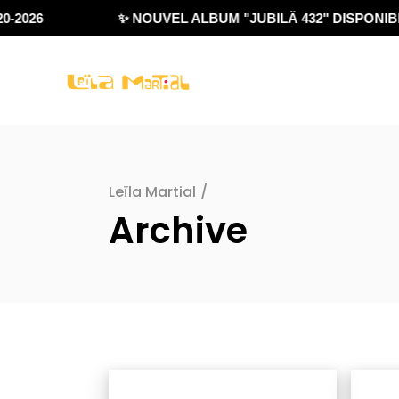
2026
✨ NOUVEL ALBUM "JUBILÄ 432" DISPONIBLE 
Leïla Martial
/
Archive