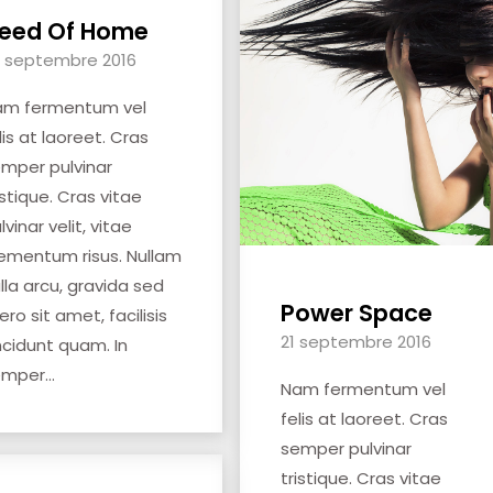
eed Of Home
 septembre 2016
am fermentum vel
lis at laoreet. Cras
mper pulvinar
istique. Cras vitae
lvinar velit, vitae
ementum risus. Nullam
lla arcu, gravida sed
Power Space
bero sit amet, facilisis
21 septembre 2016
ncidunt quam. In
mper...
Nam fermentum vel
felis at laoreet. Cras
semper pulvinar
tristique. Cras vitae