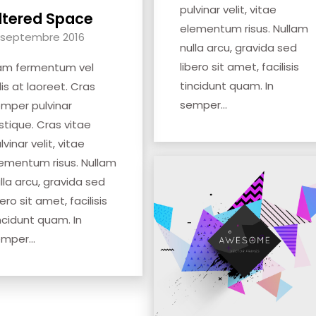
pulvinar velit, vitae
ltered Space
elementum risus. Nullam
 septembre 2016
nulla arcu, gravida sed
libero sit amet, facilisis
am fermentum vel
tincidunt quam. In
lis at laoreet. Cras
semper...
mper pulvinar
istique. Cras vitae
lvinar velit, vitae
ementum risus. Nullam
lla arcu, gravida sed
bero sit amet, facilisis
ncidunt quam. In
mper...