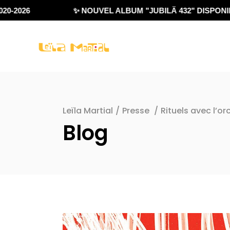
2026
✨ NOUVEL ALBUM "JUBILÄ 432" DISPONIBLE
Leïla Martial
/
Presse
/
Rituels avec l’or
Blog