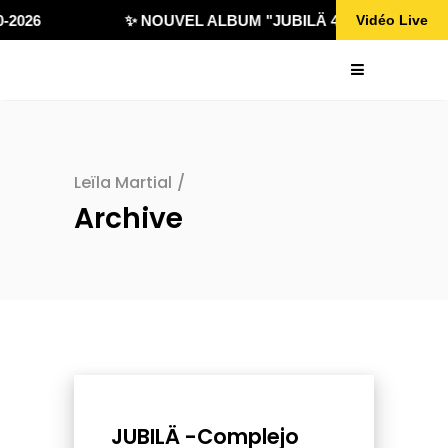
2026
✨ NOUVEL ALBUM "JUBILÄ 432" DISPONIBLE 
Vidéo Live
Leïla Martial
/
Archive
JUBILÄ -Complejo