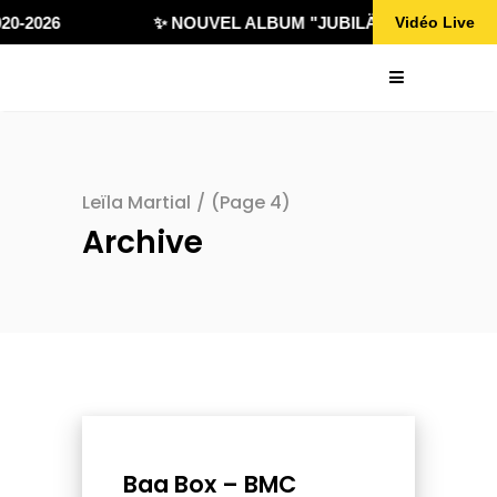
0-2026
✨ NOUVEL ALBUM "JUBILÄ 432" DISPONIBL
Vidéo Live
Leïla Martial
/
(Page 4)
Archive
Baa Box – BMC