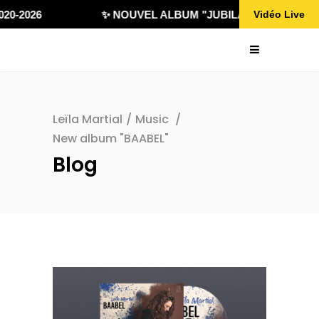
20-2026
✨ NOUVEL ALBUM "JUBILÄ 432" DISPONIB
Vidéo Live
Leïla Martial
/
Music
/
New album "BAABEL"
Blog