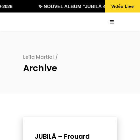
2026
✨ NOUVEL ALBUM "JUBILÄ 432" DISPONIBLE 
Vidéo Live
Leïla Martial
/
Archive
JUBILÄ – Frouard