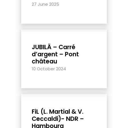
27 June 2025
JUBILÄ – Carré
d’argent – Pont
château
10 October 2024
FiL (L. Martial & V.
Ceccaldi)- NDR –
Hambourg