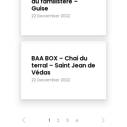
du familistère –
Guise
22 December 2022
BAA BOX – Chai du
terral – Saint Jean de
Védas
22 December 2022
1
2
3
4