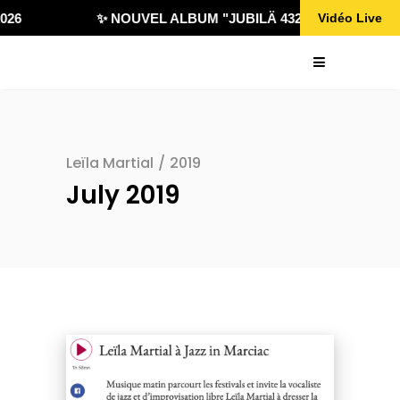
✨ NOUVEL ALBUM "JUBILÄ 432" DISPONIBLE !
Vidéo Live
Leïla Martial
/
2019
July 2019