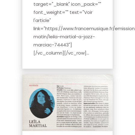
target="_blank" icon_pack=""
font_weight="" text="Voir
l'article"
link="https://www.francemusique.fr/emissio
matin/leila-martial-a-jazz-
marciac-74443"]
[/vc_column][/vc_row]...