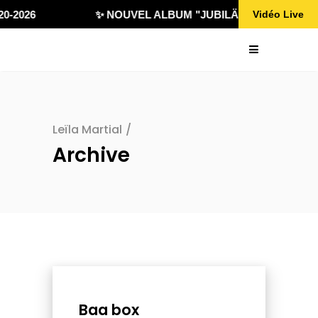
0-2026
✨ NOUVEL ALBUM "JUBILÄ 432" DISPONIBL
Vidéo Live
Leïla Martial
/
Archive
Baa box