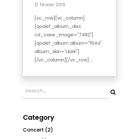
21 février 2019
[vc_row][vc_column]
[qodef_album_disc
cd_case_image="7492"]
[qodef_album album="1644"
album_skin="dark"]
[/vc_column][/vc_row] ...
Category
Concert
(2)