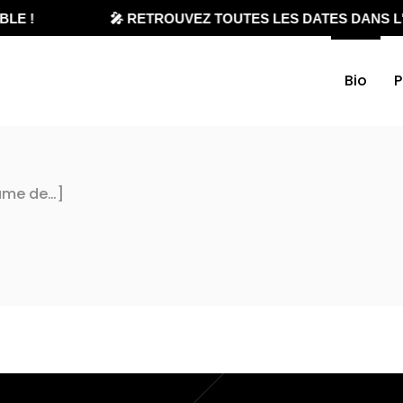
E !
🎤 RETROUVEZ TOUTES LES DATES DANS L'A
Bio
P
’âme de…]