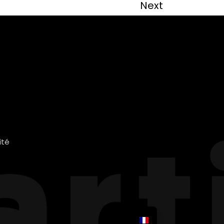
Next
ité