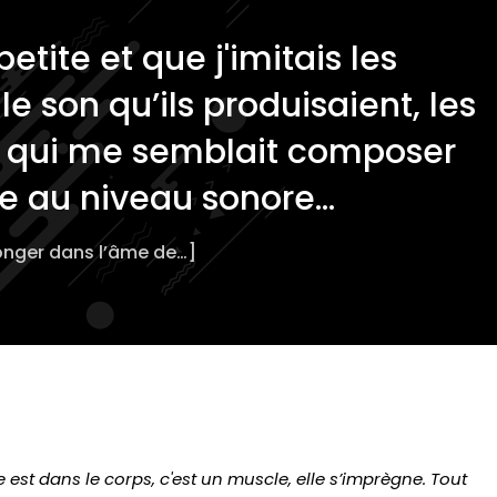
etite et que j'imitais les
 le son qu’ils produisaient, les
ce qui me semblait composer
 au niveau sonore...
onger dans l’âme de…]
lle est dans le corps, c'est un muscle, elle s’imprègne. Tout