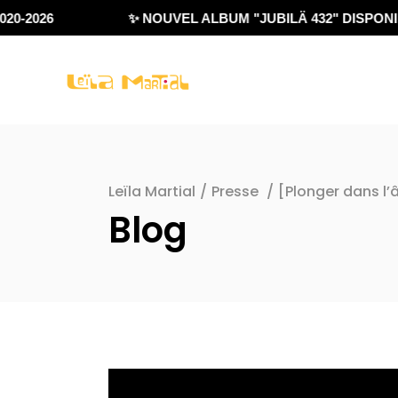
0-2026
✨ NOUVEL ALBUM "JUBILÄ 432" DISPONIBL
Leïla Martial
/
Presse
/
[Plonger dans l
Blog