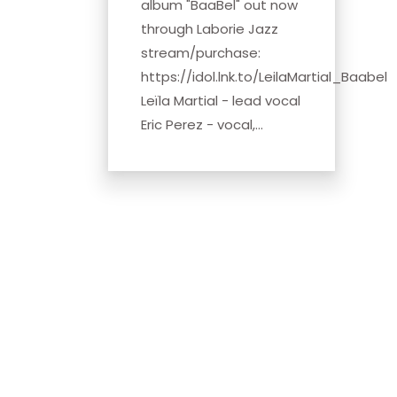
album "BaaBel" out now
through Laborie Jazz
stream/purchase:
https://idol.lnk.to/LeilaMartial_Baabel
Leïla Martial - lead vocal
Eric Perez - vocal,...