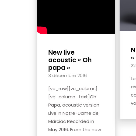
N
New live
«
acoustic « Oh
22
papa »
3 décembre 2016
Le
es
[vc_row][vc_column]
co
[vc_column_text]Oh
vo
Papa, acoustic version
Live in Notre-Dame de
Marciac Recorded in
May 2016. From the new