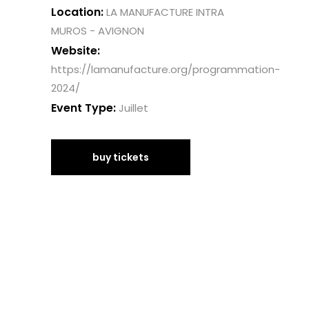
Location:
LA MANUFACTURE INTRA
MUROS - AVIGNON
Website:
https://lamanufacture.org/programmation-
2024/
Event Type:
Juillet
buy tickets