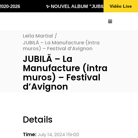
020-2026
✨ NOUVEL ALBUM "JUBILÄ 432" DISPONI
Vidéo Live
Leïla Martial
/
JUBILÄ – La Manufacture (intra
muros) – Festival d’Avignon
JUBILÄ – La
Manufacture (intra
muros) – Festival
d’Avignon
Details
Time:
July 14, 2024 15H20