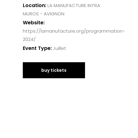
Location:
LA MANUFACTURE INTRA
MUROS - AVIGNON
Website:
https://lamanufacture.org/programmation-
2024/
Event Type:
Juillet
buy tickets