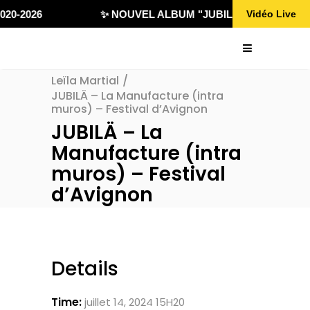
020-2026
✨ NOUVEL ALBUM "JUBILÄ 432" DISPONI
Vidéo Live
Leïla Martial
/
JUBILÄ – La Manufacture (intra
muros) – Festival d’Avignon
JUBILÄ – La
Manufacture (intra
muros) – Festival
d’Avignon
Details
Time:
juillet 14, 2024 15H20