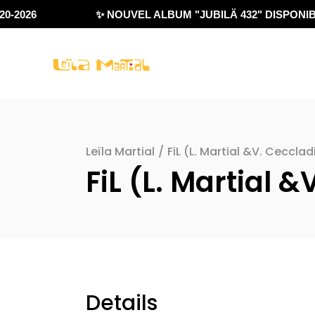
0-2026
✨ NOUVEL ALBUM "JUBILÄ 432" DISPONIBL
Leïla Martial
/
FiL (L. Martial &V. Ceccla
FiL (L. Martial 
Details