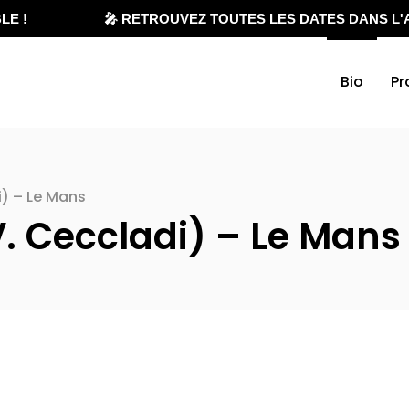
E !
🎤 RETROUVEZ TOUTES LES DATES DANS L'A
Bio
Pr
di) – Le Mans
&V. Ceccladi) – Le Mans