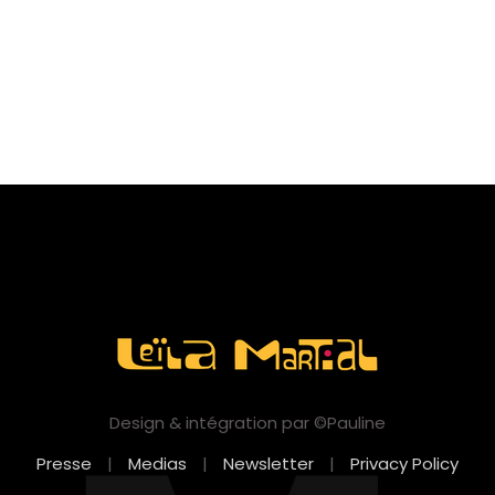
Design & intégration par ©Pauline
Presse
|
Medias
|
Newsletter
|
Privacy Policy