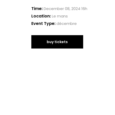
Time:
December 08, 2024 16h
Location:
Le mans
Event Type:
décembre
buy tickets