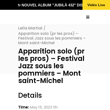
✨ NOUVEL ALBUM "JUBILÄ 432" DISPONIBLE !
Vidéo Live
Leïla Martial
/
Apparition solo (pr les pros) –
Festival Jazz sous les pommiers –
Mont saint-Michel
Apparition solo (pr
les pros) – Festival
Jazz sous les
pommiers – Mont
saint-Michel
Details
Time:
May 15, 2023 11h