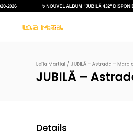
0-2026
✨ NOUVEL ALBUM "JUBILÄ 432" DISPONIBL
Leïla Martial
/
JUBILÄ – Astrada – Marci
JUBILÄ – Astrad
Details