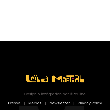
Design & intégration par ©Pauline
Presse
|
Medias
|
Newsletter
|
Privacy Policy