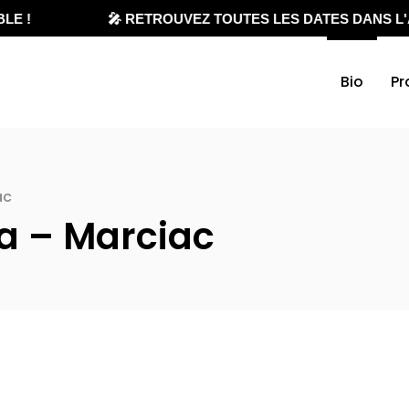
E !
🎤 RETROUVEZ TOUTES LES DATES DANS L'
Bio
Pr
ac
a – Marciac