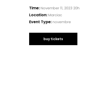
Time:
November 11, 2023 20h
Location:
Marciac
Event Type:
novembre
buy tickets