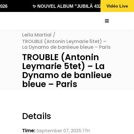
026
✨ NOUVEL ALBUM "JUBILÄ 432" DISPONIBLE !
Vidéo Live
Leïla Martial
/
TROUBLE (Antonin Leymarie 5tet) –
La Dynamo de banlieue bleue – Paris
TROUBLE (Antonin
Leymarie 5tet) – La
Dynamo de banlieue
bleue – Paris
Details
Time:
September 07, 2025 17H