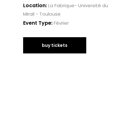
Location:
La Fabrique- Université du
Mirail - Toulouse
Event Type:
Février
buy tickets