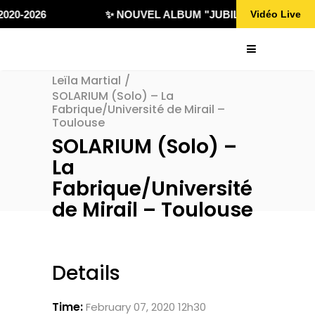
020-2026
✨ NOUVEL ALBUM "JUBILÄ 432" DISPONI
Vidéo Live
Leïla Martial
/
SOLARIUM (Solo) – La
Fabrique/Université de Mirail –
Toulouse
SOLARIUM (Solo) –
La
Fabrique/Université
de Mirail – Toulouse
Details
Time:
February 07, 2020 12h30