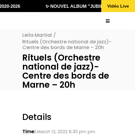
020-2026
✨ NOUVEL ALBUM "JUBILÄ 432" DISPONI
Vidéo Live
Leïla Martial
/
Rituels (Orchestre national de jazz)-
Centre des bords de Marne – 20h
Rituels (Orchestre
national de jazz)-
Centre des bords de
Marne – 20h
Details
Time:
March 12, 2022 8:30 pm pm