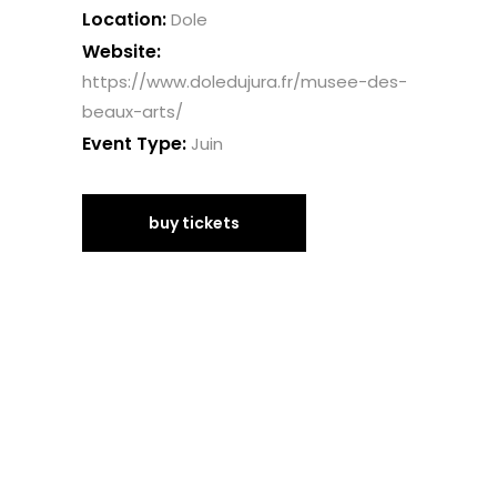
Location:
Dole
Website:
https://www.doledujura.fr/musee-des-
beaux-arts/
Event Type:
Juin
buy tickets