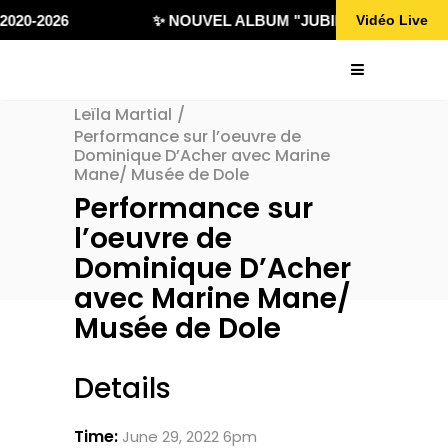
020-2026
✨ NOUVEL ALBUM "JUBILÄ 432" DISPONI
Vidéo Live
Leïla Martial
/
Performance sur l’oeuvre de
Dominique D’Acher avec Marine
Mane/ Musée de Dole
Performance sur
l’oeuvre de
Dominique D’Acher
avec Marine Mane/
Musée de Dole
Details
Time:
June 29, 2022 6pm