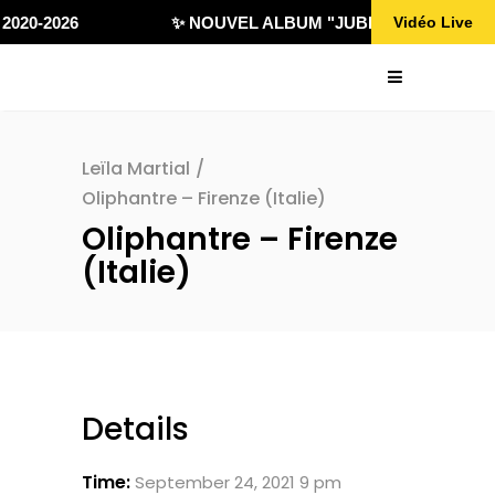
2020-2026
✨ NOUVEL ALBUM "JUBILÄ 432" DISPON
Vidéo Live
Leïla Martial
/
Oliphantre – Firenze (Italie)
Oliphantre – Firenze
(Italie)
Details
Time:
September 24, 2021 9 pm