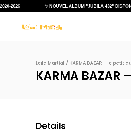
020-2026
✨ NOUVEL ALBUM "JUBILÄ 432" DISPONI
Leïla Martial
/
KARMA BAZAR – le petit du
KARMA BAZAR – l
Details