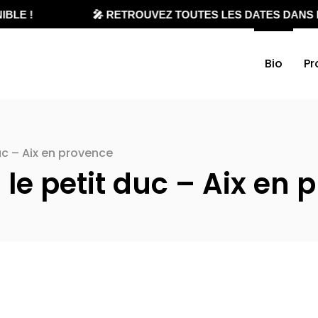
BLE !
🎤 RETROUVEZ TOUTES LES DATES DANS L
Bio
Pr
c – Aix en provence
e petit duc – Aix en 