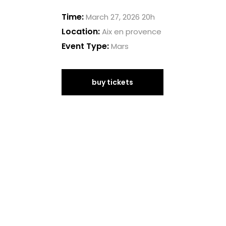
Time:
March 27, 2026 20h
Location:
Aix en provence
Event Type:
Mars
buy tickets