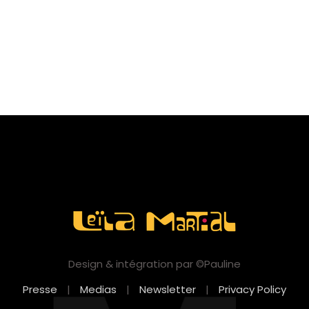
Design & intégration par ©Pauline
Presse
|
Medias
|
Newsletter
|
Privacy Policy