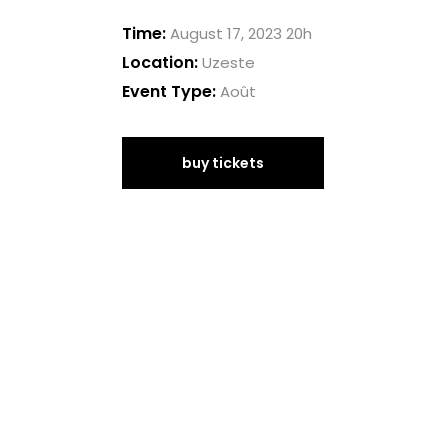
Time:
August 17, 2023 20h
Location:
Uzeste
Event Type:
Août
buy tickets