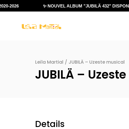
20-2026
✨ NOUVEL ALBUM "JUBILÄ 432" DISPONIB
Leïla Martial
/
JUBILÄ – Uzeste musical
JUBILÄ – Uzeste
Details