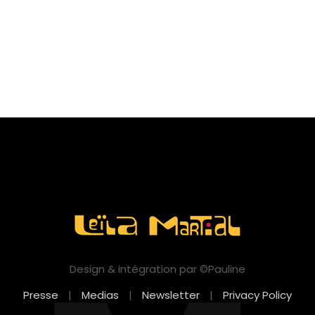
Design & intégration par ©Pauline
Presse
|
Medias
|
Newsletter
|
Privacy Policy