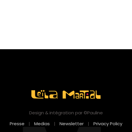
Design & intégration par ©Pauline
Presse
|
Medias
|
Newsletter
|
Privacy Policy