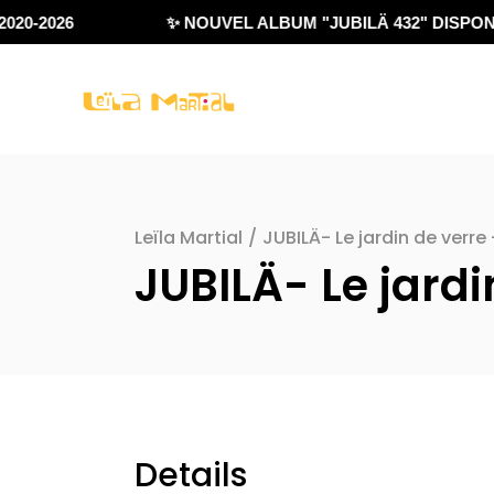
020-2026
✨ NOUVEL ALBUM "JUBILÄ 432" DISPONI
Leïla Martial
/
JUBILÄ- Le jardin de verre
JUBILÄ- Le jardi
Details