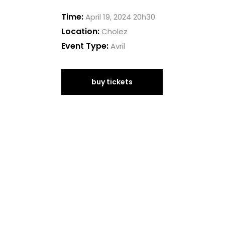
Time:
April 19, 2024 20h30
Location:
Cholez
Event Type:
Avril
buy tickets